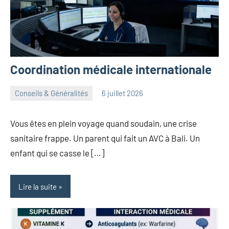
Coordination médicale internationale
Conseils & Généralités
6 juillet 2026
herbosafe
Aucun
commentaire
Vous êtes en plein voyage quand soudain, une crise
sanitaire frappe. Un parent qui fait un AVC à Bali. Un
enfant qui se casse le […]
Lire la suite