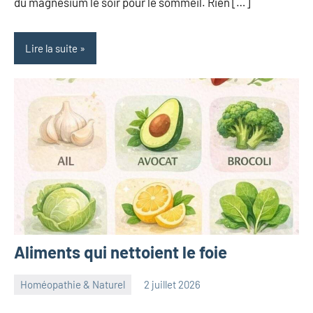
du magnésium le soir pour le sommeil. Rien […]
Lire la suite
Aliments qui nettoient le foie
Homéopathie & Naturel
2 juillet 2026
herbosafe
Aucun
commentaire