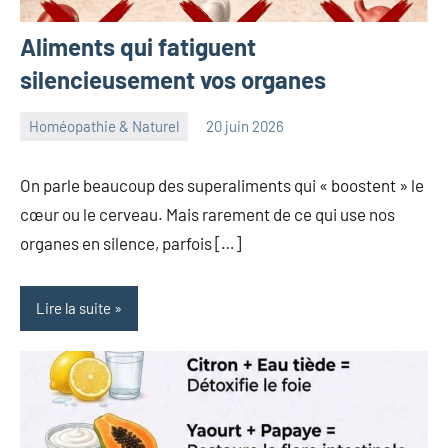
Aliments qui fatiguent
silencieusement vos organes
Homéopathie & Naturel
20 juin 2026
herbosafe
Aucun
commentaire
On parle beaucoup des superaliments qui « boostent » le
cœur ou le cerveau. Mais rarement de ce qui use nos
organes en silence, parfois […]
Lire la suite