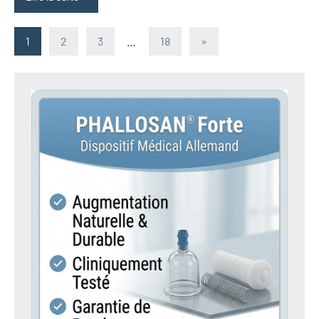
Pagination
Articles
1
2
3
…
18
»
suivants
des
publications