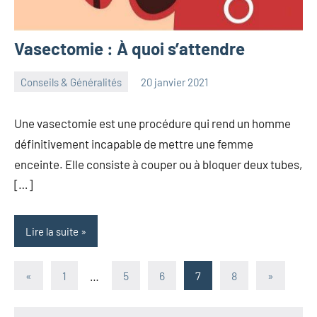
Vasectomie : À quoi s’attendre
Conseils & Généralités
20 janvier 2021
herbosafe
Aucun
commentaire
Une vasectomie est une procédure qui rend un homme
définitivement incapable de mettre une femme
enceinte. Elle consiste à couper ou à bloquer deux tubes,
[…]
Lire la suite
Pagination
Publications
Articles
«
1
…
5
6
7
8
»
précédentes
suivants
des