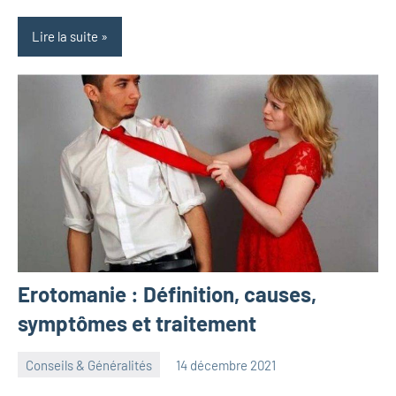
Lire la suite
Erotomanie : Définition, causes,
symptômes et traitement
Conseils & Généralités
14 décembre 2021
herbosafe
Aucun