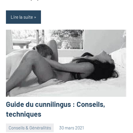
Lire la suite
Guide du cunnilingus : Conseils,
techniques
Conseils & Généralités
30 mars 2021
herbosafe
1