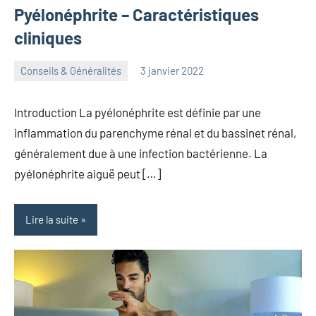
Pyélonéphrite – Caractéristiques
cliniques
Conseils & Généralités
3 janvier 2022
herbosafe
Aucun
commentaire
Introduction La pyélonéphrite est définie par une
inflammation du parenchyme rénal et du bassinet rénal,
généralement due à une infection bactérienne. La
pyélonéphrite aiguë peut […]
Lire la suite