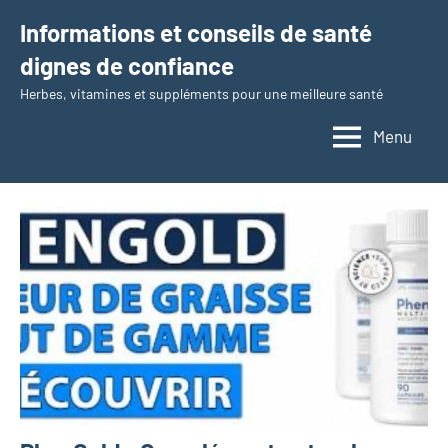
Aller
Informations et conseils de santé
au
dignes de confiance
contenu
Herbes, vitamines et suppléments pour une meilleure santé
Menu