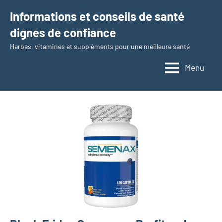
Aller
Informations et conseils de santé
au
dignes de confiance
contenu
Herbes, vitamines et suppléments pour une meilleure santé
Menu