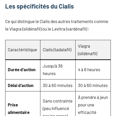
Les spécificités du Cialis
Ce qui distingue le Cialis des autres traitements comme
le Viagra (sildénafil) ou le Levitra (vardénafil) :
Viagra
Caractéristique
Cialis (tadalafil)
(sildénafil)
Jusqu’à 36
Durée d’action
4 à 6 heures
heures
Délai d’action
30 à 60 minutes
30 à 60 minutes
À prendre à jeun
Sans contrainte
Prise
pour une
(peu influencé
alimentaire
efficacité
par les repas)