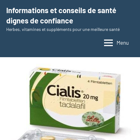
Aller
Informations et conseils de santé
au
dignes de confiance
contenu
Herbes, vitamines et suppléments pour une meilleure santé
Menu