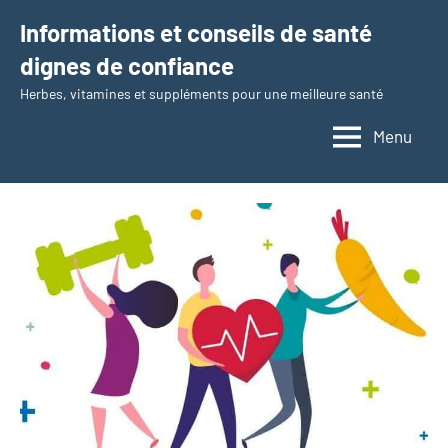
Aller
Informations et conseils de santé
au
dignes de confiance
contenu
Herbes, vitamines et suppléments pour une meilleure santé
Menu